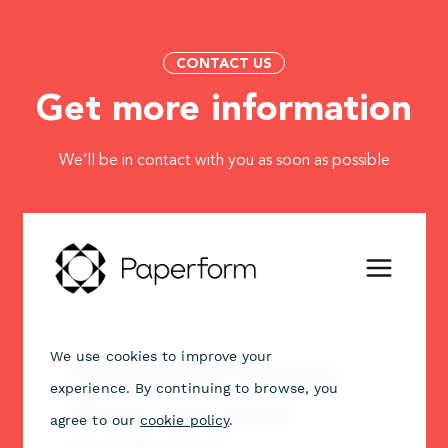
CONTACT US
Get more information
We’ll be in contact with you as soon as possible