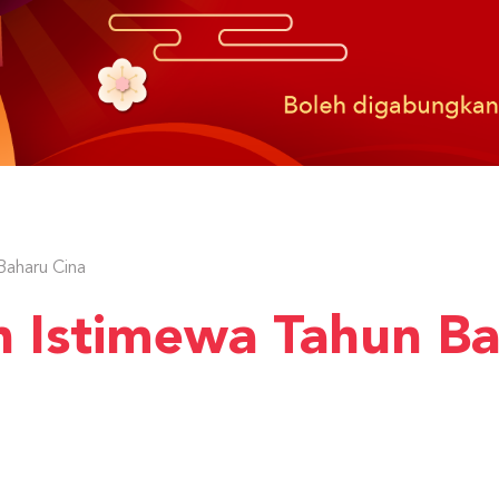
Baharu Cina
 Istimewa Tahun B