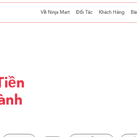
Về Ninja Mart
Đối Tác
Khách Hàng
Bài
Tiền
ành