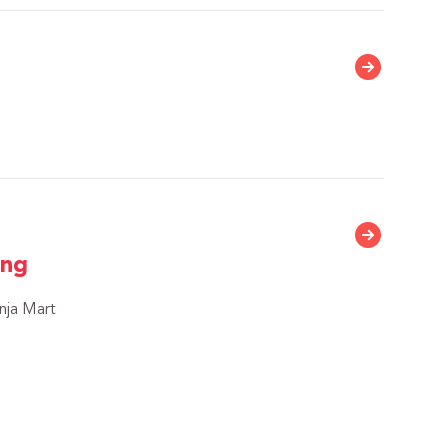
ụng
nja Mart