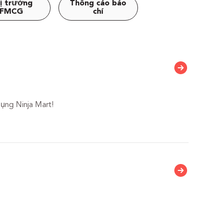
ị trường
Thông cáo báo
FMCG
chí
dụng Ninja Mart!